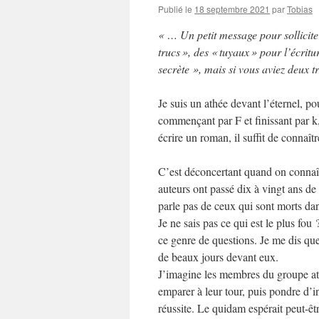
Publié le
18 septembre 2021
par
Tobias
« … Un petit message pour solliciter
trucs », des « tuyaux » pour l’écrit
secrète », mais si vous aviez deux 
Je suis un athée devant l’éternel, po
commençant par F et finissant par 
écrire un roman, il suffit de connaît
C’est déconcertant quand on connaît 
auteurs ont passé dix à vingt ans de 
parle pas de ceux qui sont morts da
Je ne sais pas ce qui est le plus f
ce genre de questions. Je me dis qu
de beaux jours devant eux.
J’imagine les membres du groupe a
emparer à leur tour, puis pondre d’in
réussite. Le quidam espérait peut-