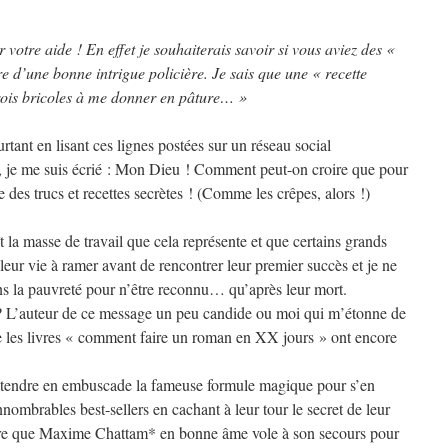
 votre aide ! En effet je souhaiterais savoir si vous aviez des «
ure d’une bonne intrigue policière. Je sais que une « recette
trois bricoles à me donner en pâture… »
urtant en lisant ces lignes postées sur un réseau social
k, je me suis écrié : Mon Dieu ! Comment peut-on croire que pour
re des trucs et recettes secrètes ! (Comme les crêpes, alors !)
la masse de travail que cela représente et que certains grands
leur vie à ramer avant de rencontrer leur premier succès et je ne
ns la pauvreté pour n’être reconnu… qu’après leur mort.
ou ? L’auteur de ce message un peu candide ou moi qui m’étonne de
e les livres « comment faire un roman en XX jours » ont encore
ttendre en embuscade la fameuse formule magique pour s’en
nombrables best-sellers en cachant à leur tour le secret de leur
être que Maxime Chattam* en bonne âme vole à son secours pour