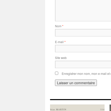
Nom
*
E-mail
*
Site web
Enregistrer mon nom, mon e-mail et
Alternative: