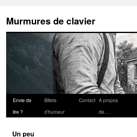
Aller
au
Murmures de clavier
contenu
Envie de
Billets
Contact
A propos
lire ?
d’humeur
de…
Un peu