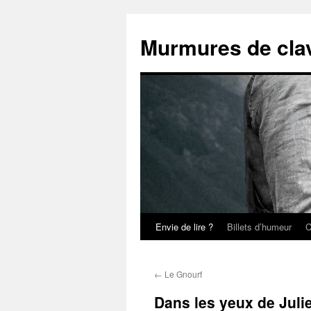
Aller
au
Murmures de clav
contenu
Envie de lire ?
Billets d’humeur
C
←
Le Gnourf
Dans les yeux de Juli