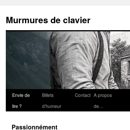
Aller
au
Murmures de clavier
contenu
Envie de
Billets
Contact
A propos
lire ?
d’humeur
de…
Passionnément