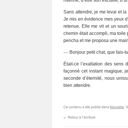
mienne, d’être son esclave, d’u
Sans attendre, je me levai et la
J
e mis en évidence mes yeux d’a
retenue. Elle me vit e
t
un souri
chemin était accompli, ma toile p
pencha et
me
proposa
une main 
—
Bonjour petit chat, que fais-t
Était-ce l’exaltation des sens
façonné cet instant magique, j
seconde d’éternité, nous uniss
bien attendre.
Ce contenu a été publié dans
Nouvelle
. 
←
Retour à l’écriture