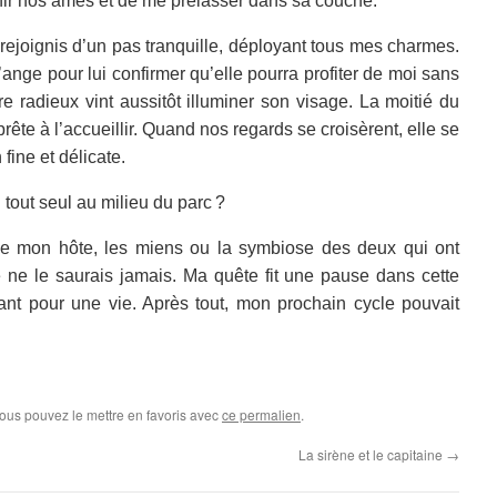
nir nos âmes et de me prélasser dans sa couche.
 rejoignis d’un pas tranquille, déployant tous mes charmes.
nge pour lui confirmer qu’elle pourra profiter de moi sans
re radieux vint aussitôt illuminer son visage. La moitié du
rête à l’accueillir. Quand nos regards se croisèrent, elle
se
fine et délicate.
u tout seul au milieu du parc ?
 de mon hôte, les miens ou la symbiose des deux qui ont
e ne le saurais jamais. Ma quête fit une pause dans cette
ant pour une vie.
Après tout,
mon prochain cycle pouvait
Vous pouvez le mettre en favoris avec
ce permalien
.
La sirène et le capitaine
→