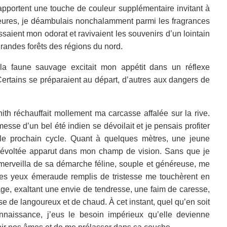
 apportent une touche de couleur supplémentaire invitant à
eures
, je déambulais nonchalamment parmi les fragrances
saient mon odorat et ravivaient les souvenirs d’un lointain
randes forêts des régions du nord.
la faune sauvage excitait mon appétit dans un réflexe
C
ertains se préparaient au départ, d’autres aux dangers de
nith réchauffait mollement ma carcasse affalée sur la rive.
messe d’un bel été indien se dévoilait et je pensais profiter
 le prochain cycle. Quant à quelques mètres, une jeune
t révoltée apparut dans mon champ de vision. Sans que je
merveilla de sa démarche féline, souple et généreuse, me
Ses yeux émeraude remplis de tristesse me touchèrent en
age, exaltant une envie de tendresse, une faim de caresse,
e de langoureux et de chaud. À cet instant, quel qu’en soit
onnaissance, j’eus le besoin impérieux qu’elle devienne