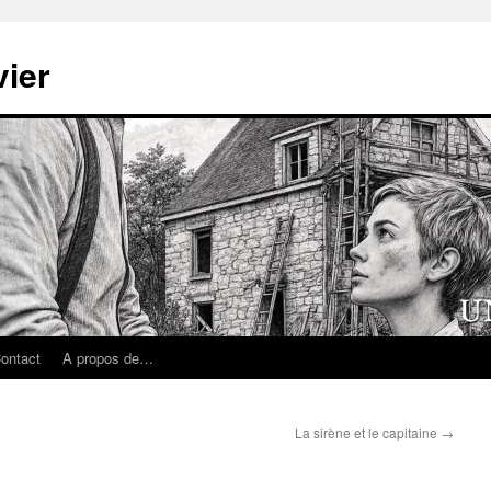
ier
ontact
A propos de…
La sirène et le capitaine
→