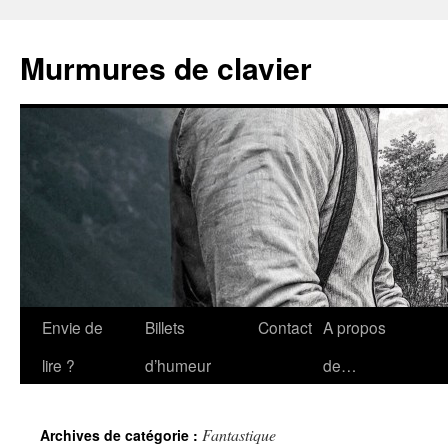
Aller
au
Murmures de clavier
contenu
Envie de
Billets
Contact
A propos
lire ?
d’humeur
de…
Fantastique
Archives de catégorie :